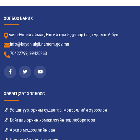
ХОЛБОО БАРИХ
Баян-Өлгий аймаг, Өлгий сум 5 дугаар баг, гудамж А бүс
info@bayan-ulgii.namem.gov.mn
70422799, 99425263
ХЭРЭГЦЭЭТ ХОЛБООС
Ус цаг уур, орчны судалгаа, мэдээллийн хүрээлэн
Байгаль орчин хэмжилзүйн төв лаборатори
Архив мэдээллийн сан