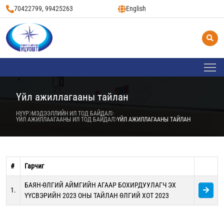
70422799, 99425263
English
Үйл ажиллагааны тайлан
НҮҮР
МЭДЭЭЛЛИЙН ИЛ ТОД БАЙДАЛ
ҮЙЛ АЖИЛЛААГААНЫ ИЛ ТОД БАЙДАЛ
ҮЙЛ АЖИЛЛАГААНЫ ТАЙЛАН
#
Гарчиг
БАЯН-ӨЛГИЙ АЙМГИЙН АГААР БОХИРДУУЛАГЧ ЭХ
1.
ҮҮСВЭРИЙН 2023 ОНЫ ТАЙЛАН ӨЛГИЙ ХОТ 2023