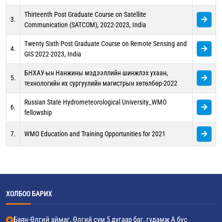
Thirteenth Post Graduate Course on Satellite
3.
Communication (SATCOM), 2022-2023, India
Twenty Sixth Post Graduate Course on Remote Sensing and
4.
GIS 2022-2023, India
БНХАУ-ын Нанжины мэдээллийн шинжлэх ухаан,
5.
технологийн их сургуулийн магистрын хөтөлбөр-2022
Russian State Hydrometeorological University_WMO
6.
fellowship
7.
WMO Education and Training Opportunities for 2021
ХОЛБОО БАРИХ
Баян-Өлгий аймаг, Өлгий сум 5 дугаар баг, гудамж А бүс