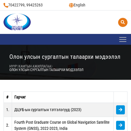
70422799, 99425263
English
Олон улсын сургалтын талаархи мэдээлэл
НҮҮР
ХАМТЫН АЖИЛЛАГАА
ОЛОН УЛСЫН СУРГАЛТЫН ТАЛААРХИ МЭДЭЭЛЭЛ
#
Гарчиг
1.
ДЦУБ-ын сургалтын тэтгэлэгүүд (2023)
Fourth Post Graduate Course on Global Navigation Satellite
2.
System (GNSS), 2022-2023, India