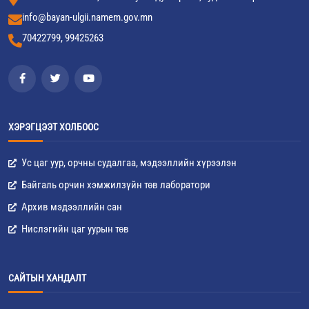
info@bayan-ulgii.namem.gov.mn
70422799, 99425263
ХЭРЭГЦЭЭТ ХОЛБООС
Ус цаг уур, орчны судалгаа, мэдээллийн хүрээлэн
Байгаль орчин хэмжилзүйн төв лаборатори
Архив мэдээллийн сан
Нислэгийн цаг уурын төв
САЙТЫН ХАНДАЛТ