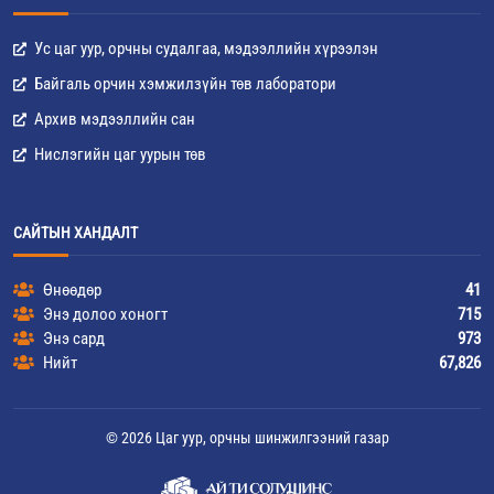
Ус цаг уур, орчны судалгаа, мэдээллийн хүрээлэн
Байгаль орчин хэмжилзүйн төв лаборатори
Архив мэдээллийн сан
Нислэгийн цаг уурын төв
САЙТЫН ХАНДАЛТ
Өнөөдөр
41
Энэ долоо хоногт
715
Энэ сард
973
Нийт
67,826
© 2026 Цаг уур, орчны шинжилгээний газар