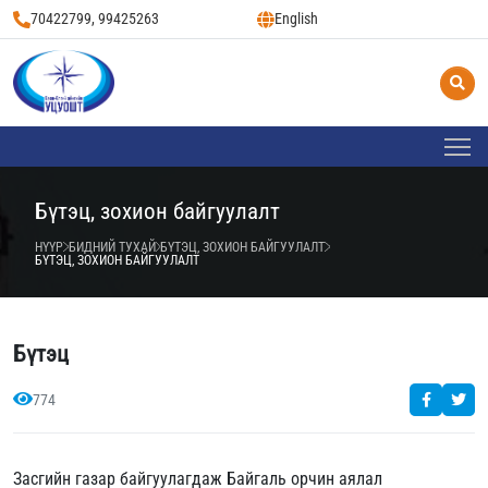
70422799, 99425263
English
Бүтэц, зохион байгуулалт
НҮҮР
БИДНИЙ ТУХАЙ
БҮТЭЦ, ЗОХИОН БАЙГУУЛАЛТ
БҮТЭЦ, ЗОХИОН БАЙГУУЛАЛТ
Бүтэц
774
Засгийн газар байгуулагдаж Байгаль орчин аялал