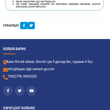
ХУВААЛЦАХ :
ХОЛБОО БАРИХ
Баян-Өлгий аймаг, Өлгий сум 5 дугаар баг, гудамж А бүс
info@bayan-ulgii.namem.gov.mn
70422799, 99425263
ХЭРЭГЦЭЭТ ХОЛБООС