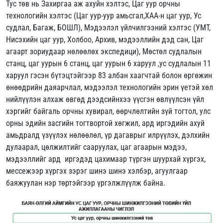
Тус төв нь Захиргаа аж ахуйн хэлтэс, Цаг уур орчны
технологийн хэлтэс (Цаг уур-уур амьсгал,ХАА-н цаг уур, Ус
судлал, Багаж, БОШЛ), Мэдээлэл үйлчилгээний хэлтэс (УМТ,
Нисэхийн цаг уур, Холбоо, Архив, мэдээллийн дэд сан, Цаг
агаарт зориудаар нөлөөлөх экспедици), Мөстөл судлалын
станц, цаг уурын 6 станц, цаг уурын 6 харуул ,ус судлалын 11
харуул гэсэн бүтэцтэйгээр 83 албан хаагчтай болон өргөжин
өнөөдрийн даяарчлал, мэдээлэл технологийн эрин үетэй хөл
нийлүүлэн алхаж өвгөд дээдсийнхээ үүсгэн өвлүүлсэн үйл
хэргийг байгаль орчны хувирал, өөрчлөлтийн зүй тогтол, улс
орны эдийн засгийн тогтвортой хөгжил, ард иргэдийн ахуй
амьдралд үзүүлэх нөлөөлөл, үр дагаврыг илрүүлэх, дэлхийн
дулаарал, цөлжилтийг сааруулах, цаг агаарын мэдээ,
мэдээллийг ард иргэдэд цахимаар түргэн шуурхай хүргэх,
мессежээр хүргэх зэрэг шинэ шинэ хэлбэр, агуулгаар
баяжуулан нэр төртэйгээр үргэлжлүүлж байна.