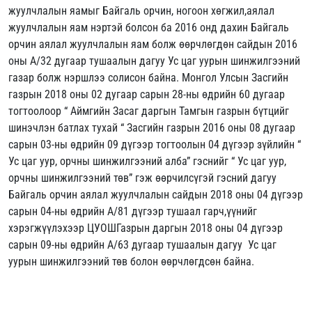
жуулчлалын яамыг Байгаль орчин, ногоон хөгжил,аялал
жуулчлалын яам нэртэй болсон ба 2016 онд дахин Байгаль
орчин аялал жуулчлалын яам болж өөрчлөгдөн сайдын 2016
оны А/32 дугаар тушаалын дагуу Ус цаг уурын шинжилгээний
газар болж нэршлээ солисон байна. Монгол Улсын Засгийн
газрын 2018 оны 02 дугаар сарын 28-ны өдрийн 60 дугаар
тогтоолоор “ Аймгийн Засаг даргын Тамгын газрын бүтцийг
шинэчлэн батлах тухай “ Засгийн газрын 2016 оны 08 дугаар
сарын 03-ны өдрийн 09 дүгээр тогтоолын 04 дүгээр зүйлийн “
Ус цаг уур, орчны шинжилгээний алба” гэснийг “ Ус цаг уур,
орчны шинжилгээний төв” гэж өөрчилсүгэй гэсний дагуу
Байгаль орчин аялал жуулчлалын сайдын 2018 оны 04 дүгээр
сарын 04-ны өдрийн А/81 дүгээр тушаал гарч,үүнийг
хэрэгжүүлэхээр ЦУОШГазрын даргын 2018 оны 04 дүгээр
сарын 09-ны өдрийн А/63 дугаар тушаалын дагуу Ус цаг
уурын шинжилгээний төв болон өөрчлөгдсөн байна.