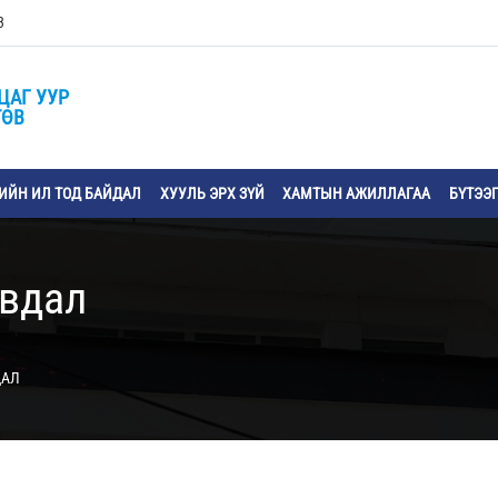
3
ЦАГ УУР
ТӨВ
ЙН ИЛ ТОД БАЙДАЛ
ХУУЛЬ ЭРХ ЗҮЙ
ХАМТЫН АЖИЛЛАГАА
БҮТЭЭ
явдал
ДАЛ