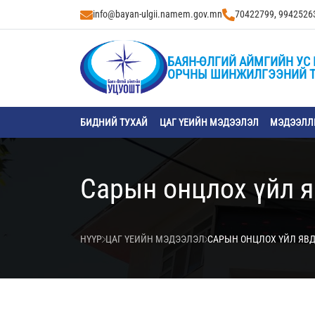
info@bayan-ulgii.namem.gov.mn
70422799, 9942526
БАЯН-ӨЛГИЙ АЙМГИЙН УС 
ОРЧНЫ ШИНЖИЛГЭЭНИЙ 
БИДНИЙ ТУХАЙ
ЦАГ ҮЕИЙН МЭДЭЭЛЭЛ
МЭДЭЭЛЛИ
Сарын онцлох үйл 
НҮҮР
ЦАГ ҮЕИЙН МЭДЭЭЛЭЛ
САРЫН ОНЦЛОХ ҮЙЛ ЯВ