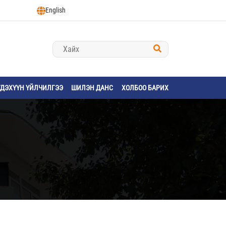
English
ГДЭХҮҮН ҮЙЛЧИЛГЭЭ
ШИЛЭН ДАНС
ХОЛБОО БАРИХ