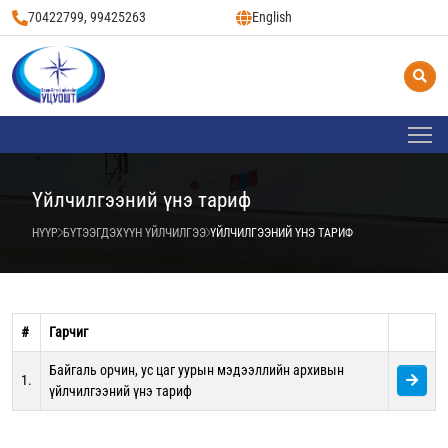
70422799, 99425263
English
Үйлчилгээний үнэ тариф
НҮҮР
БҮТЭЭГДЭХҮҮН ҮЙЛЧИЛГЭЭ
ҮЙЛЧИЛГЭЭНИЙ ҮНЭ ТАРИФ
#
Гарчиг
Байгаль орчин, ус цаг уурын мэдээллийн архивын
1.
үйлчилгээний үнэ тариф