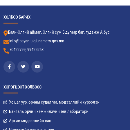
ХОЛБОО БАРИХ
Баян-Өлгий аймаг, Өлгий сум 5 дугаар баг, гудамж А бүс
info@bayan-ulgii.namem.gov.mn
70422799, 99425263
ХЭРЭГЦЭЭТ ХОЛБООС
Ус цаг уур, орчны судалгаа, мэдээллийн хүрээлэн
Байгаль орчин хэмжилзүйн төв лаборатори
Архив мэдээллийн сан