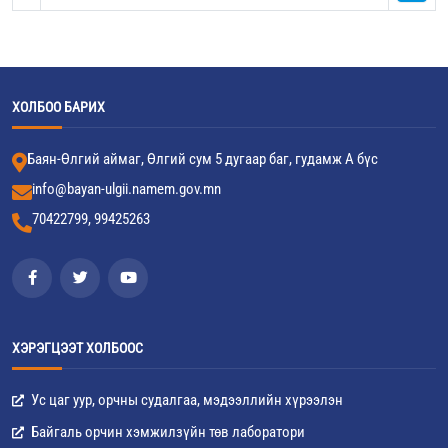
ХОЛБОО БАРИХ
Баян-Өлгий аймаг, Өлгий сум 5 дугаар баг, гудамж А бүс
info@bayan-ulgii.namem.gov.mn
70422799, 99425263
ХЭРЭГЦЭЭТ ХОЛБООС
Ус цаг уур, орчны судалгаа, мэдээллийн хүрээлэн
Байгаль орчин хэмжилзүйн төв лаборатори