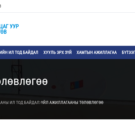
3
ЦАГ УУР
ТӨВ
ЙН ИЛ ТОД БАЙДАЛ
ХУУЛЬ ЭРХ ЗҮЙ
ХАМТЫН АЖИЛЛАГАА
БҮТЭЭ
өлөвлөгөө
АНЫ ИЛ ТОД БАЙДАЛ
ҮЙЛ АЖИЛЛАГААНЫ ТӨЛӨВЛӨГӨӨ