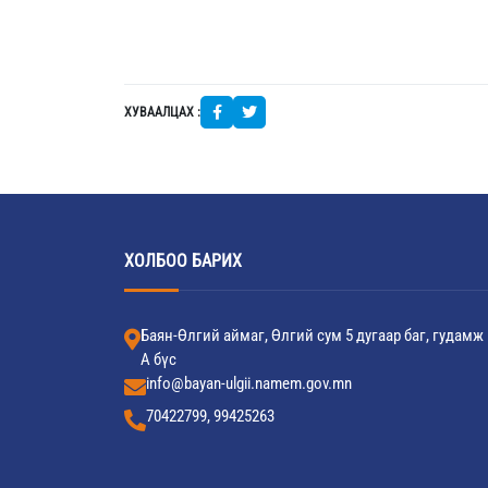
ХУВААЛЦАХ :
ХОЛБОО БАРИХ
Баян-Өлгий аймаг, Өлгий сум 5 дугаар баг, гудамж
А бүс
info@bayan-ulgii.namem.gov.mn
70422799, 99425263