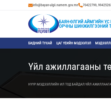
info@bayan-ulgii.namem.gov.mn
70422799, 9942526
БАЯН-ӨЛГИЙ АЙМГИЙН УС 
ОРЧНЫ ШИНЖИЛГЭЭНИЙ 
БИДНИЙ ТУХАЙ
ЦАГ ҮЕИЙН МЭДЭЭЛЭЛ
МЭДЭЭЛЛИ
Үйл ажиллагааны т
НҮҮР
МЭДЭЭЛЛИЙН ИЛ ТОД БАЙДАЛ
ҮЙЛ АЖИЛЛААГА