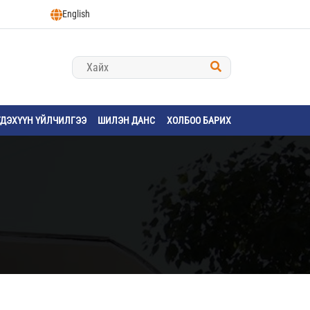
English
ГДЭХҮҮН ҮЙЛЧИЛГЭЭ
ШИЛЭН ДАНС
ХОЛБОО БАРИХ