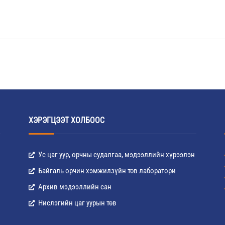
ХЭРЭГЦЭЭТ ХОЛБООС
Ус цаг уур, орчны судалгаа, мэдээллийн хүрээлэн
Байгаль орчин хэмжилзүйн төв лаборатори
Архив мэдээллийн сан
Нислэгийн цаг уурын төв