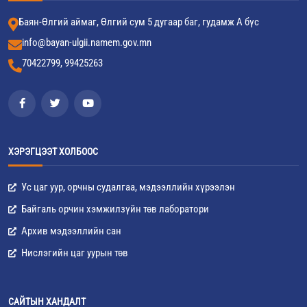
Баян-Өлгий аймаг, Өлгий сум 5 дугаар баг, гудамж А бүс
info@bayan-ulgii.namem.gov.mn
70422799, 99425263
ХЭРЭГЦЭЭТ ХОЛБООС
Ус цаг уур, орчны судалгаа, мэдээллийн хүрээлэн
Байгаль орчин хэмжилзүйн төв лаборатори
Архив мэдээллийн сан
Нислэгийн цаг уурын төв
САЙТЫН ХАНДАЛТ