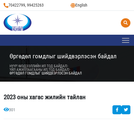
70422799, 99425263
English
Өргөдөл гомдлыг шийдвэрлэсэн байдал
НҮҮР
МЭДЭЭЛЛИЙН ИЛ ТОД БАЙДАЛ
ҮЙЛ АЖИЛЛААГААНЫ ИЛ ТОД БАЙДАЛ
ӨРГӨДӨЛ ГОМДЛЫГ ШИЙДВЭРЛЭСЭН БАЙДАЛ
2023 оны хагас жилийн тайлан
301