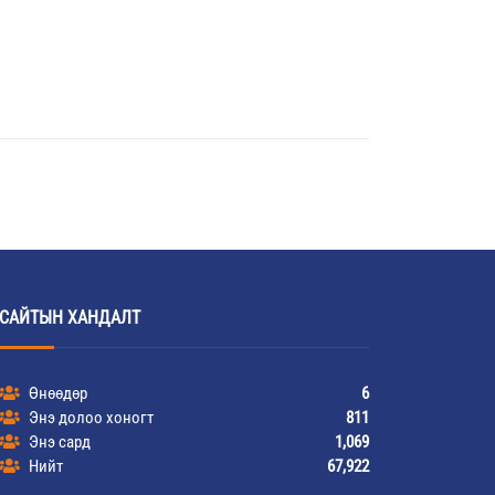
САЙТЫН ХАНДАЛТ
Өнөөдөр
6
Энэ долоо хоногт
811
Энэ сард
1,069
Нийт
67,922