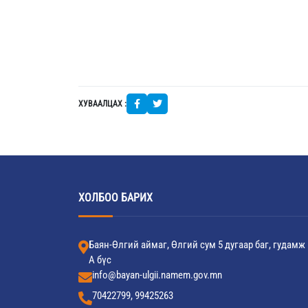
ХУВААЛЦАХ :
ХОЛБОО БАРИХ
Баян-Өлгий аймаг, Өлгий сум 5 дугаар баг, гудамж
А бүс
info@bayan-ulgii.namem.gov.mn
70422799, 99425263