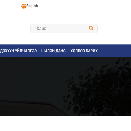
English
ГДЭХҮҮН ҮЙЛЧИЛГЭЭ
ШИЛЭН ДАНС
ХОЛБОО БАРИХ