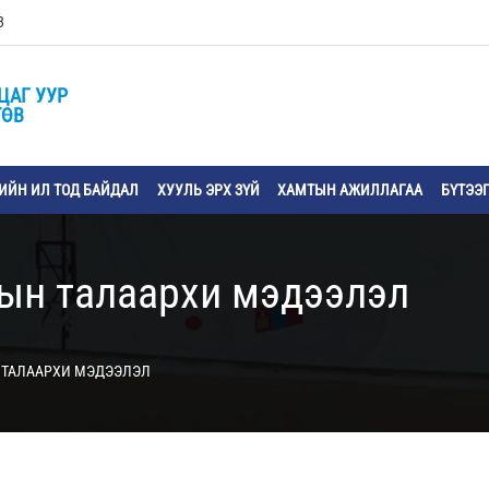
3
ЦАГ УУР
ТӨВ
ЙН ИЛ ТОД БАЙДАЛ
ХУУЛЬ ЭРХ ЗҮЙ
ХАМТЫН АЖИЛЛАГАА
БҮТЭЭ
тын талаархи мэдээлэл
 ТАЛААРХИ МЭДЭЭЛЭЛ