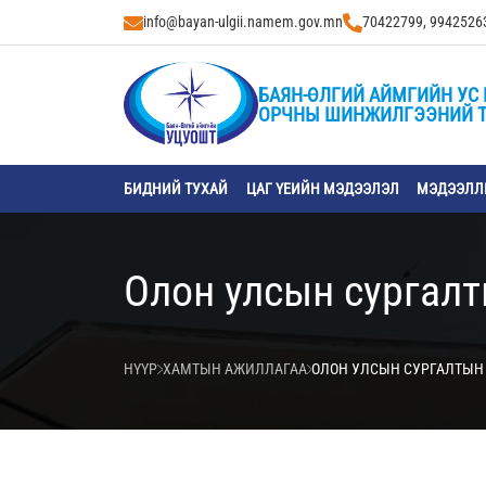
info@bayan-ulgii.namem.gov.mn
70422799, 9942526
БАЯН-ӨЛГИЙ АЙМГИЙН УС 
ОРЧНЫ ШИНЖИЛГЭЭНИЙ 
БИДНИЙ ТУХАЙ
ЦАГ ҮЕИЙН МЭДЭЭЛЭЛ
МЭДЭЭЛЛИ
Олон улсын сургал
НҮҮР
ХАМТЫН АЖИЛЛАГАА
ОЛОН УЛСЫН СУРГАЛТЫН