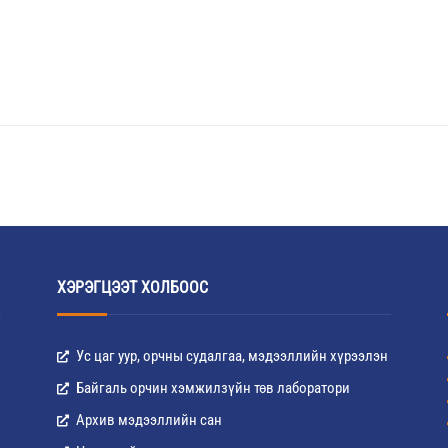
ХЭРЭГЦЭЭТ ХОЛБООС
Ус цаг уур, орчны судалгаа, мэдээллийн хүрээлэн
Байгаль орчин хэмжилзүйн төв лаборатори
Архив мэдээллийн сан