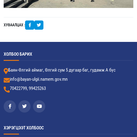
ХУВААЛЦАХ :
ХОЛБОО БАРИХ
Баян-Өлгий аймаг, Өлгий сум 5 дугаар баг, гудамж А бүс
info@bayan-ulgii.namem.gov.mn
70422799, 99425263
ХЭРЭГЦЭЭТ ХОЛБООС