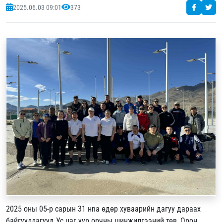
2025.06.03 09:01
373
2025 оны 05-р сарын 31 нna өдөр хуваарийн дагуу дараах
байгууллагууд Ус цаг уур орчны шинжилгээний төв, Орон