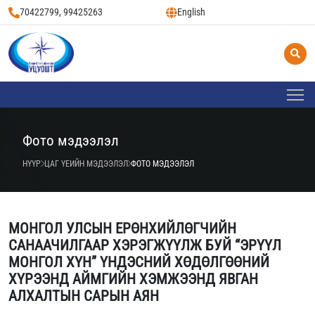
70422799, 99425263
English
Фото мэдээлэл
НҮҮР
ЦАГ ҮЕИЙН МЭДЭЭЛЭЛ
ФОТО МЭДЭЭЛЭЛ
МОНГОЛ УЛСЫН ЕРӨНХИЙЛӨГЧИЙН
САНААЧИЛГААР ХЭРЭГЖҮҮЛЖ БУЙ “ЭРҮҮЛ
МОНГОЛ ХҮН” ҮНДЭСНИЙ ХӨДӨЛГӨӨНИЙ
ХҮРЭЭНД АЙМГИЙН ХЭМЖЭЭНД ЯВГАН
АЛХАЛТЫН САРЫН АЯН