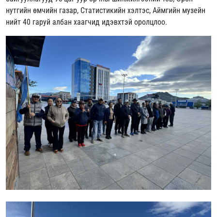
нутгийн өмчийн газар, Статистикийн хэлтэс, Аймгийн музейн
нийт 40 гаруй албан хаагчид идэвхтэй оролцлоо.