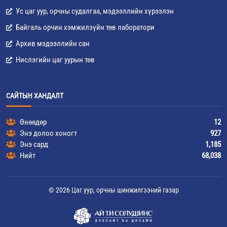
Ус цаг уур, орчны судалгаа, мэдээллийн хүрээлэн
Байгаль орчин хэмжилзүйн төв лаборатори
Архив мэдээллийн сан
Нислэгийн цаг уурын төв
САЙТЫН ХАНДАЛТ
Өнөөдөр
12
Энэ долоо хоногт
927
Энэ сард
1,185
Нийт
68,038
© 2026 Цаг уур, орчны шинжилгээний газар