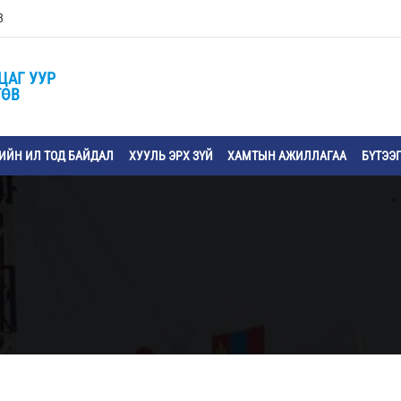
3
ЦАГ УУР
ТӨВ
ЙН ИЛ ТОД БАЙДАЛ
ХУУЛЬ ЭРХ ЗҮЙ
ХАМТЫН АЖИЛЛАГАА
БҮТЭЭ