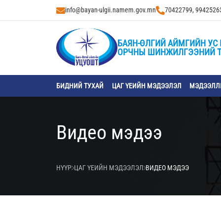
info@bayan-ulgii.namem.gov.mn
70422799, 9942526
БАЯН-ӨЛГИЙ АЙМГИЙН УС 
ОРЧНЫ ШИНЖИЛГЭЭНИЙ 
БИДНИЙ ТУХАЙ
ЦАГ ҮЕИЙН МЭДЭЭЛЭЛ
МЭДЭЭЛЛИ
Видео мэдээ
НҮҮР
ЦАГ ҮЕИЙН МЭДЭЭЛЭЛ
ВИДЕО МЭДЭЭ