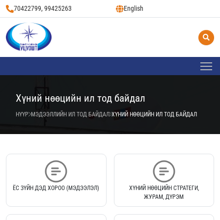
70422799, 99425263
English
Хүний нөөцийн ил тод байдал
НҮҮР
МЭДЭЭЛЛИЙН ИЛ ТОД БАЙДАЛ
ХҮНИЙ НӨӨЦИЙН ИЛ ТОД БАЙДАЛ
ЁС ЗҮЙН ДЭД ХОРОО (МЭДЭЭЛЭЛ)
ХҮНИЙ НӨӨЦИЙН СТРАТЕГИ,
ЖУРАМ, ДҮРЭМ