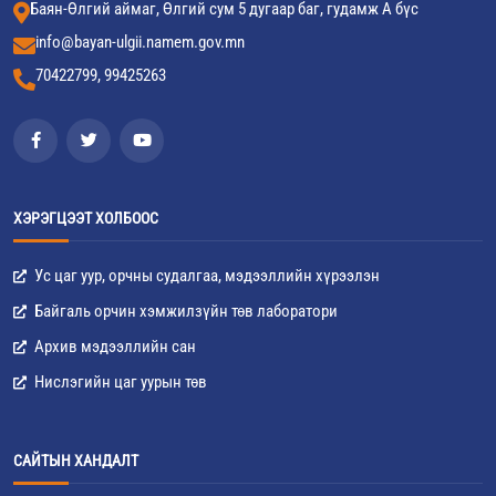
Баян-Өлгий аймаг, Өлгий сум 5 дугаар баг, гудамж А бүс
info@bayan-ulgii.namem.gov.mn
70422799, 99425263
ХЭРЭГЦЭЭТ ХОЛБООС
Ус цаг уур, орчны судалгаа, мэдээллийн хүрээлэн
Байгаль орчин хэмжилзүйн төв лаборатори
Архив мэдээллийн сан
Нислэгийн цаг уурын төв
САЙТЫН ХАНДАЛТ