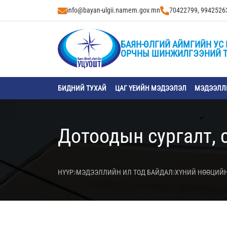
info@bayan-ulgii.namem.gov.mn
70422799, 9942526
БАЯН-ӨЛГИЙ АЙМГИЙН УС 
ОРЧНЫ ШИНЖИЛГЭЭНИЙ 
БИДНИЙ ТУХАЙ
ЦАГ ҮЕИЙН МЭДЭЭЛЭЛ
МЭДЭЭЛЛИ
Дотоодын сургалт, 
НҮҮР
МЭДЭЭЛЛИЙН ИЛ ТОД БАЙДАЛ
ХҮНИЙ НӨӨЦИЙН