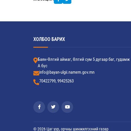
ХОЛБОО БАРИХ
Баян-Өлгий аймаг, Өлгий сум 5 дугаар баг, гудамж
А бүс
info@bayan-ulgii.namem.gov.mn
70422799, 99425263
© 2026 Цаг уур, орчны шинжилгээний газар