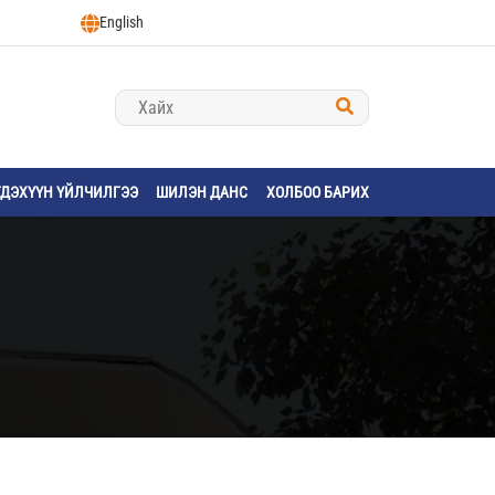
English
ГДЭХҮҮН ҮЙЛЧИЛГЭЭ
ШИЛЭН ДАНС
ХОЛБОО БАРИХ