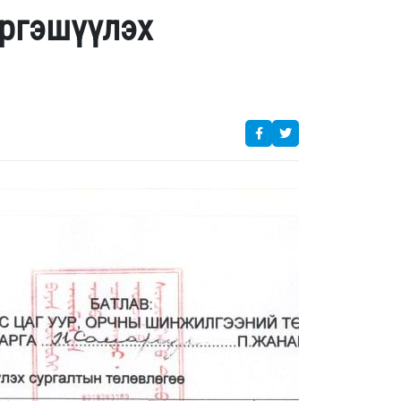
эргэшүүлэх