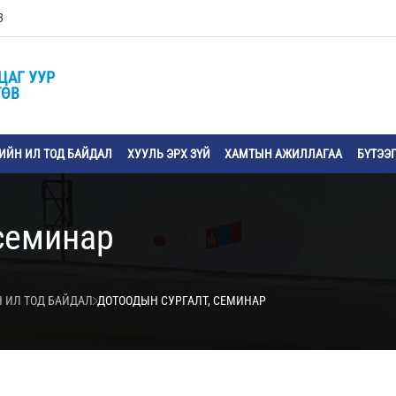
3
ЦАГ УУР
ТӨВ
ЙН ИЛ ТОД БАЙДАЛ
ХУУЛЬ ЭРХ ЗҮЙ
ХАМТЫН АЖИЛЛАГАА
БҮТЭЭ
семинар
 ИЛ ТОД БАЙДАЛ
ДОТООДЫН СУРГАЛТ, СЕМИНАР