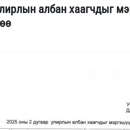
улирлын албан хаагчдыг м
гөө