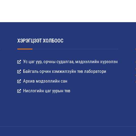
ХЭРЭГЦЭЭТ ХОЛБООС
Ус цаг уур, орчны судалгаа, мэдээллийн хүрээлэн
Байгаль орчин хэмжилзүйн төв лаборатори
Архив мэдээллийн сан
Нислэгийн цаг уурын төв